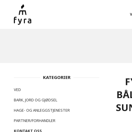
Gå
Lukk
PRODUKTER
til
innholdet
KATEGORIER
F
VED
BÅ
BARK, JORD OG GJØDSEL
SUN
HAGE- OG ANLEGGSTJENESTER
PARTNER/FORHANDLER
KONTAKT OSS