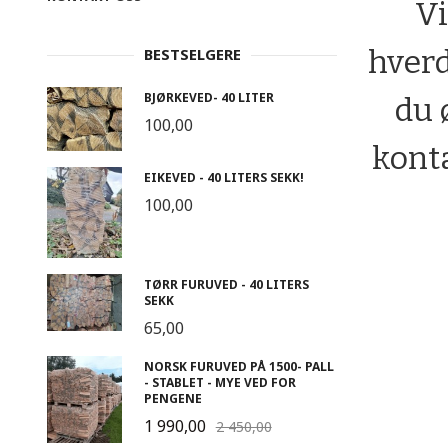
Vi
hverd
BESTSELGERE
BJØRKEVED- 40 LITER
du 
100,00
konta
EIKEVED - 40 LITERS SEKK!
100,00
TØRR FURUVED - 40 LITERS
SEKK
65,00
NORSK FURUVED PÅ 1500- PALL
- STABLET - MYE VED FOR
PENGENE
1 990,00
2 450,00