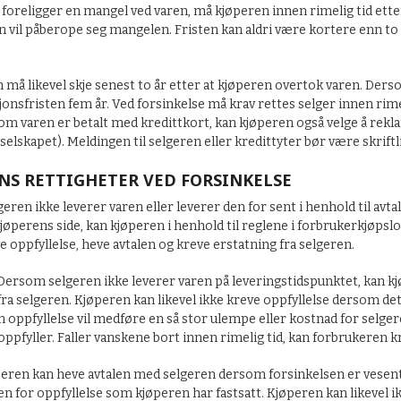
foreligger en mangel ved varen, må kjøperen innen rimelig tid ette
un vil påberope seg mangelen. Fristen kan aldri være kortere enn t
må likevel skje senest to år etter at kjøperen overtok varen. Derso
onsfristen fem år. Ved forsinkelse må krav rettes selger innen rime
om varen er betalt med kredittkort, kan kjøperen også velge å rekl
selskapet). Meldingen til selgeren eller kredittyter bør være skriftlig
NS RETTIGHETER VED FORSINKELSE
ren ikke leverer varen eller leverer den for sent i henhold til avt
kjøperens side, kan kjøperen i henhold til reglene i forbrukerkjø
ve oppfyllelse, heve avtalen og kreve erstatning fra selgeren.
 Dersom selgeren ikke leverer varen på leveringstidspunktet, kan kjø
fra selgeren. Kjøperen kan likevel ikke kreve oppfyllelse dersom d
 oppfyllelse vil medføre en så stor ulempe eller kostnad for selgeren
oppfyller. Faller vanskene bort innen rimelig tid, kan forbrukeren k
peren kan heve avtalen med selgeren dersom forsinkelsen er vesentl
ten for oppfyllelse som kjøperen har fastsatt. Kjøperen kan likevel 