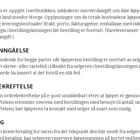
 er oppgitt i nettbutikken, inkluderer merverdiavgift om ikke kjøpe
t land utenfor Norge. Opplysninger om de totale kostnadene kjøperen s
 leveringskostnader (frakt, porto, fakturagebyr, emballasje med vid
 gis i bestillingsløsningen før bestilling er foretatt. (Vareleveranser 
vgift.)
INNGÅELSE
indende for begge parter når kjøperens bestilling er mottatt av selge
krive- eller tastefeil i tilbudet fra selgeren i bestillingsløsningen 
urde ha innsett at det forelå en slik feil.
EKREFTELSE
n ordrebekreftelse på e-post umiddelbart etter at kjøpet er gjenno
telsen stemmer overens med bestillingen med hensyn til antall, var
telsen, bør kjøperen ta kontakt med selger så snart som mulig.
NG
 kreve betaling for varen fra det tidspunkt den blir sendt fra selg
ed betaling, kan selgeren reservere kjøpesummen på kortet ved best