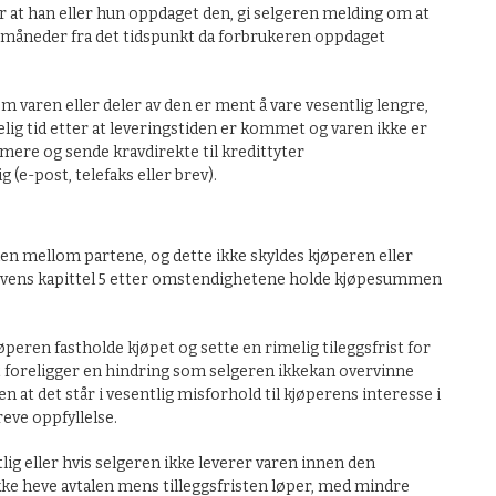
r at han eller hun oppdaget den, gi selgeren melding om at
o måneder fra det tidspunkt da forbrukeren oppdaget
m varen eller deler av den er ment å vare vesentlig lengre,
lig tid etter at leveringstiden er kommet og varen ikke er
amere og sende kravdirekte til kredittyter
 (e-post, telefaks eller brev).
alen mellom partene, og dette ikke skyldes kjøperen eller
pslovens kapittel 5 etter omstendighetene holde kjøpesummen
peren fastholde kjøpet og sette en rimelig tileggsfrist for
et foreligger en hindring som selgeren ikkekan overvinne
 at det står i vesentlig misforhold til kjøperens interesse i
reve oppfyllelse.
ig eller hvis selgeren ikke leverer varen innen den
ikke heve avtalen mens tilleggsfristen løper, med mindre