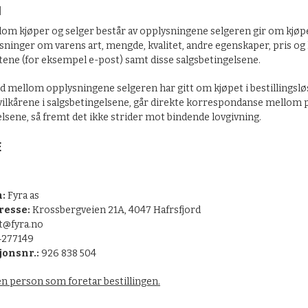
N
lom kjøper og selger består av opplysningene selgeren gir om kjøpet
sninger om varens art, mengde, kvalitet, andre egenskaper, pris og
ene (for eksempel e-post) samt disse salgsbetingelsene.
d mellom opplysningene selgeren har gitt om kjøpet i bestillings
vilkårene i salgsbetingelsene, går direkte korrespondanse mellom p
lsene, så fremt det ikke strider mot bindende lovgivning.
E
:
Fyra as
resse:
Krossbergveien 21A, 4047 Hafrsfjord
t@fyra.no
277149
jonsnr.:
926 838 504
en person som foretar bestillingen.