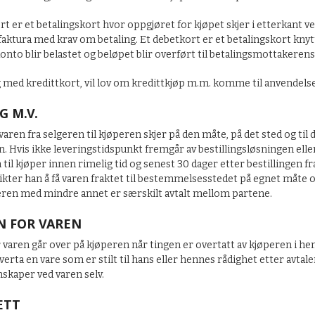
rt er et betalingskort hvor oppgjøret for kjøpet skjer i etterkant v
aktura med krav om betaling. Et debetkort er et betalingskort knyt
nto blir belastet og beløpet blir overført til betalingsmottakeren
g med kredittkort, vil lov om kredittkjøp m.m. komme til anvendelse
G M.V.
varen fra selgeren til kjøperen skjer på den måte, på det sted og til 
. Hvis ikke leveringstidspunkt fremgår av bestillingsløsningen ell
 til kjøper innen rimelig tid og senest 30 dager etter bestillingen fr
ikter han å få varen fraktet til bestemmelsesstedet på egnet måte o
eren med mindre annet er særskilt avtalt mellom partene.
N FOR VAREN
 varen går over på kjøperen når tingen er overtatt av kjøperen i he
verta en vare som er stilt til hans eller hennes rådighet etter avtal
skaper ved varen selv.
ETT