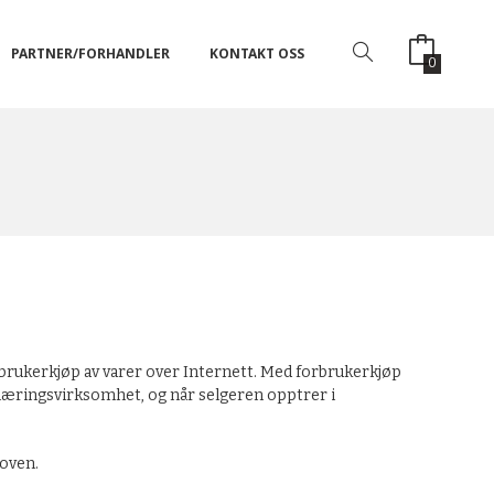
PARTNER/FORHANDLER
KONTAKT OSS
0
rbrukerkjøp av varer over Internett. Med forbrukerkjøp
 næringsvirksomhet, og når selgeren opptrer i
loven.