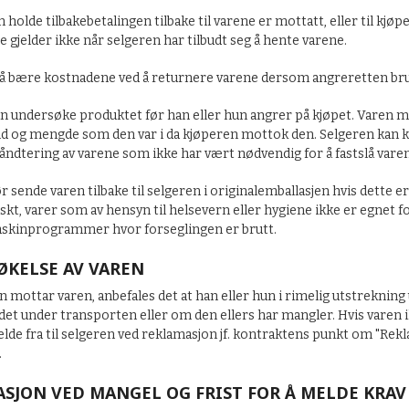
 holde tilbakebetalingen tilbake til varene er mottatt, eller til kj
te gjelder ikke når selgeren har tilbudt seg å hente varene.
 bære kostnadene ved å returnere varene dersom angreretten br
 undersøke produktet før han eller hun angrer på kjøpet. Varen må 
 og mengde som den var i da kjøperen mottok den. Selgeren kan kr
åndtering av varene som ikke har vært nødvendig for å fastslå varen
 sende varen tilbake til selgeren i originalemballasjen hvis dette e
skt, varer som av hensyn til helsevern eller hygiene ikke er egnet f
askinprogrammer hvor forseglingen er brutt.
KELSE AV VAREN
n mottar varen, anbefales det at han eller hun i rimelig utstrekni
adet under transporten eller om den ellers har mangler. Hvis varen
de fra til selgeren ved reklamasjon jf. kontraktens punkt om "Rekl
.
SJON VED MANGEL OG FRIST FOR Å MELDE KRAV