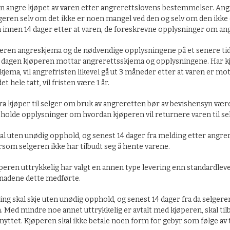
n angre kjøpet av varen etter angrerettslovens bestemmelser. Ang
lgeren selv om det ikke er noen mangel ved den og selv om den ikke
 innen 14 dager etter at varen, de foreskrevne opplysninger om an
eren angreskjema og de nødvendige opplysningene på et senere tids
n dagen kjøperen mottar angrerettsskjema og opplysningene. Har kj
jema, vil angrefristen likevel gå ut 3 måneder etter at varen er m
et hele tatt, vil fristen være 1 år.
a kjøper til selger om bruk av angreretten bør av bevishensyn være s
holde opplysninger om hvordan kjøperen vil returnere varen til se
l uten unødig opphold, og senest 14 dager fra melding etter angreret
rsom selgeren ikke har tilbudt seg å hente varene.
ren uttrykkelig har valgt en annen type levering enn standardlever
tnadene dette medførte.
ing skal skje uten unødig opphold, og senest 14 dager fra da selge
. Med mindre noe annet uttrykkelig er avtalt med kjøperen, skal ti
yttet. Kjøperen skal ikke betale noen form for gebyr som følge av 