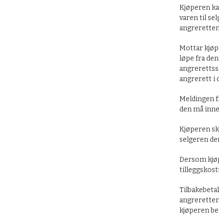
Kjøperen ka
varen til se
angreretten
Mottar kjøp
løpe fra de
angrerettssk
angrerett i d
Meldingen fr
den må inne
Kjøperen ska
selgeren de
Dersom kjøpe
tilleggskos
Tilbakebetal
angreretten
kjøperen ben