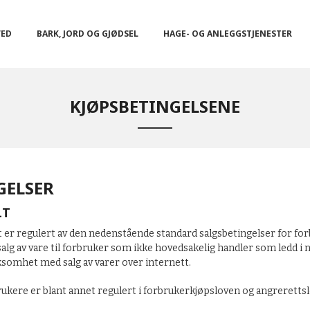
VED
BARK, JORD OG GJØDSEL
HAGE- OG ANLEGGSTJENESTER
KJØPSBETINGELSENE
GELSER
LT
t er regulert av den nedenstående standard salgsbetingelser for fo
alg av vare til forbruker som ikke hovedsakelig handler som ledd i
somhet med salg av varer over internett.
brukere er blant annet regulert i forbrukerkjøpsloven og angreretts