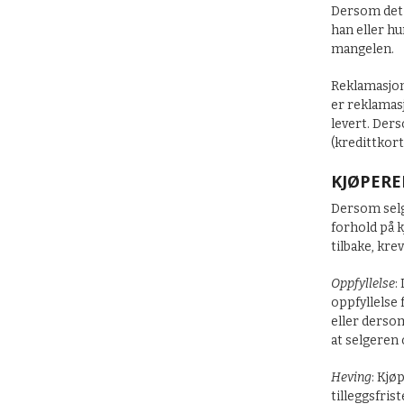
Dersom det 
han eller h
mangelen.
Reklamasjon 
er reklamasj
levert. Ders
(kredittkort
KJØPERE
Dersom selge
forhold på 
tilbake, kre
Oppfyllelse
:
oppfyllelse 
eller dersom
at selgeren 
Heving
: Kjø
tilleggsfris