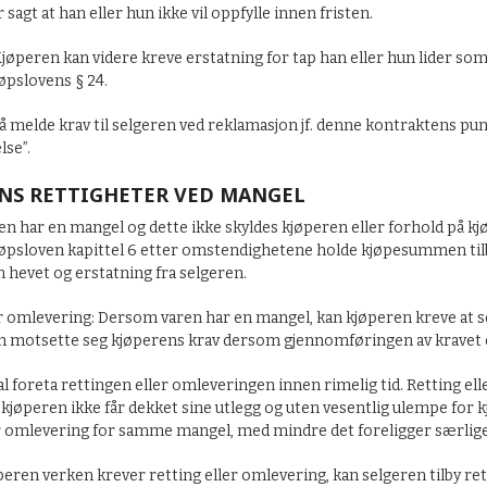
 sagt at han eller hun ikke vil oppfylle innen fristen.
Kjøperen kan videre kreve erstatning for tap han eller hun lider som 
øpslovens § 24.
 melde krav til selgeren ved reklamasjon jf. denne kontraktens pun
lse”.
NS RETTIGHETER VED MANGEL
 har en mangel og dette ikke skyldes kjøperen eller forhold på kjøp
øpsloven kapittel 6 etter omstendighetene holde kjøpesummen tilba
 hevet og erstatning fra selgeren.
er omlevering: Dersom varen har en mangel, kan kjøperen kreve at s
n motsette seg kjøperens krav dersom gjennomføringen av kravet er
l foreta rettingen eller omleveringen innen rimelig tid. Retting el
t kjøperen ikke får dekket sine utlegg og uten vesentlig ulempe for
er omlevering for samme mangel, med mindre det foreligger særlige 
peren verken krever retting eller omlevering, kan selgeren tilby re