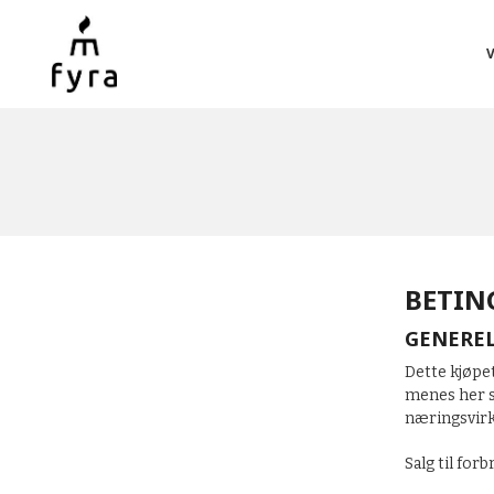
Gå
Lukk
PRODUKTER
til
innholdet
BETIN
GENERE
Dette kjøpe
menes her s
næringsvirk
Salg til for