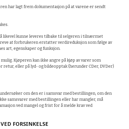
øperen har lagt frem dokumentasjon på at varene er sendt
ukes.
likevel kunne leveres tilbake til selgeren i tilnærmet
eve at forbrukeren erstatter verdireduksjon som følge av
es art, egenskaper og funksjon.
r mulig. Kjøperen kan ikke angre på kjøp av varer som
or retur, eller på lyd- og bildeopptak (herunder CDer, DVDer)
ng undersøker om den er i samsvar med bestillingen, om den
 ikke samsvarer med bestillingen eller har mangler, må
amasjon ved mangel og frist for å melde krav ved
 VED FORSINKELSE