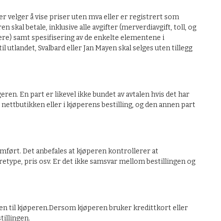
r velger å vise priser uten mva eller er registrert som
kal betale, inklusive alle avgifter (merverdiavgift, toll, og
ere) samt spesifisering av de enkelte elementene i
til utlandet, Svalbard eller Jan Mayen skal selges uten tillegg
ren. En part er likevel ikke bundet av avtalen hvis det har
i nettbutikken eller i kjøperens bestilling, og den annen part
mført. Det anbefales at kjøperen kontrollerer at
etype, pris osv. Er det ikke samsvar mellom bestillingen og
eren til kjøperen.Dersom kjøperen bruker kredittkort eller
illingen.