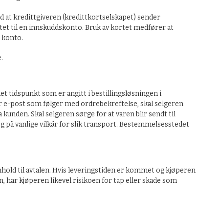
ed at kredittgiveren (kredittkortselskapet) sender
tet til en innskuddskonto. Bruk av kortet medfører at
s konto.
.
det tidspunkt som er angitt i bestillingsløsningen i
er e-post som følger med ordrebekreftelse, skal selgeren
a kunden. Skal selgeren sørge for at varen blir sendt til
g på vanlige vilkår for slik transport. Bestemmelsesstedet
nhold til avtalen. Hvis leveringstiden er kommet og kjøperen
en, har kjøperen likevel risikoen for tap eller skade som