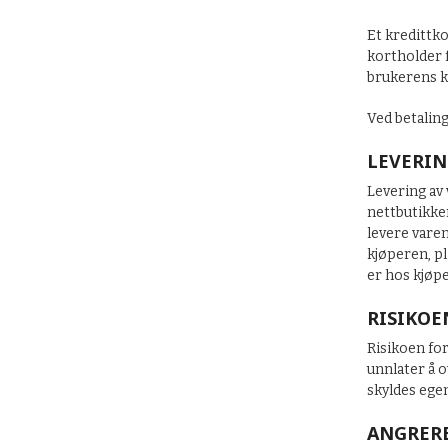
Et kredittko
kortholder f
brukerens ko
Ved betalin
LEVERIN
Levering av 
nettbutikken
levere varen
kjøperen, pl
er hos kjøp
RISIKOE
Risikoen for
unnlater å o
skyldes egen
ANGRER