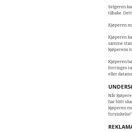
Selgeren kan
tilbake. Det
Kjøperen må
Kjøperen kan
samme stand
kjøperens h
Kjøperen bør
forringes ra
eller datam
UNDERSØ
Når kjøpere
har blitt sk
kjøperen mel
forsinkelse”
REKLAMA