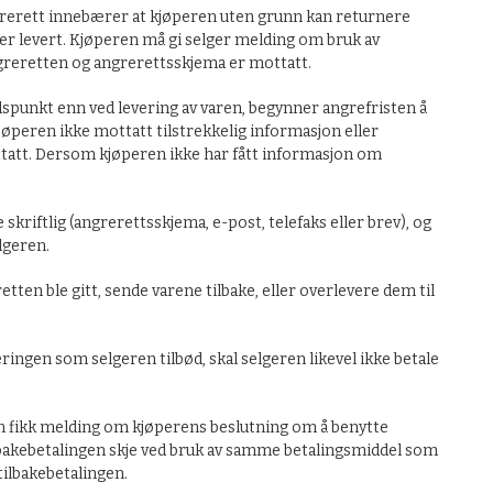
rerett innebærer at kjøperen uten grunn kan returnere
 er levert. Kjøperen må gi selger melding om bruk av
greretten og angrerettsskjema er mottatt.
punkt enn ved levering av varen, begynner angrefristen å
øperen ikke mottatt tilstrekkelig informasjon eller
ottatt. Dersom kjøperen ikke har fått informasjon om
kriftlig (angrerettsskjema, e-post, telefaks eller brev), og
lgeren.
ten ble gitt, sende varene tilbake, eller overlevere dem til
ingen som selgeren tilbød, skal selgeren likevel ikke betale
ren fikk melding om kjøperens beslutning om å benytte
lbakebetalingen skje ved bruk av samme betalingsmiddel som
tilbakebetalingen.