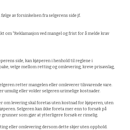
følge av forsinkelsen fra selgerens side jf.
kt om "Reklamasjon ved mangel og frist for å melde krav
erens side, kan kjøperen i henhold til reglene i
ke, velge mellom retting og omlevering, kreve prisavslag,
elgeren retter mangelen eller omleverer tilsvarende vare.
 umulig eller volder selgeren urimelige kostnader.
ler om levering skal foretas uten kostnad for kjøperen, uten
 kjøperen. Selgeren kan ikke foreta mer enn to forsøk på
grunner som gjør at ytterligere forsøk er rimelig.
tting eller omlevering dersom dette skjer uten opphold.