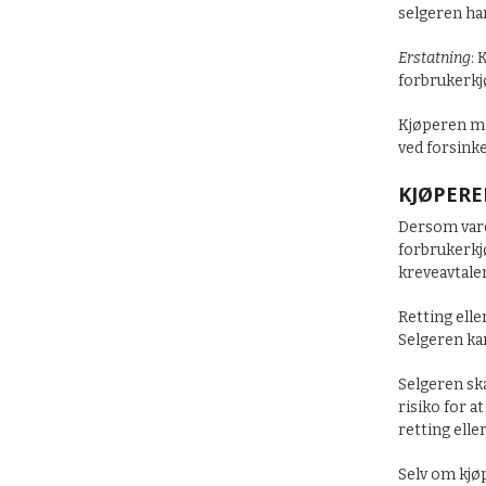
selgeren har
Erstatning
: 
forbrukerkj
Kjøperen må
ved forsinke
KJØPERE
Dersom varen
forbrukerkj
kreveavtalen
Retting ell
Selgeren ka
Selgeren ska
risiko for a
retting ell
Selv om kjø