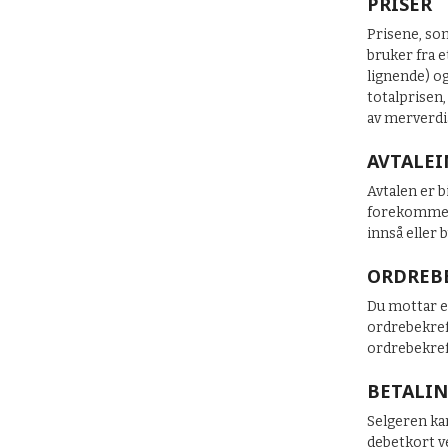
PRISER
Prisene, som
bruker fra e
lignende) og
totalprisen,
av merverdia
AVTALE
Avtalen er b
forekommet s
innså eller b
ORDREB
Du mottar e
ordrebekref
ordrebekref
BETALI
Selgeren kan
debetkort v